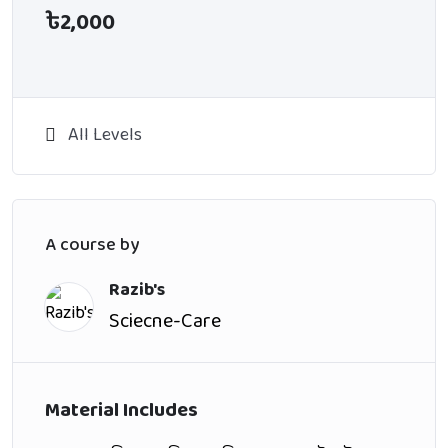
৳2,000
All Levels
A course by
Razib's
Sciecne-Care
Material Includes